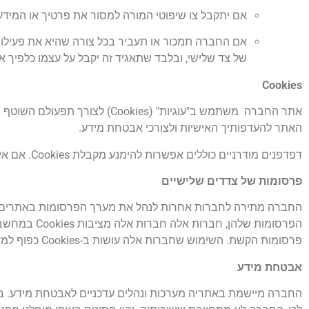
אם יתקבל צו שיפוטי המורה למסור את פרטיך או המידע 
אם החברה תמכור או תעביר בכל צורה שהיא את פעילות
של צד שלישי, ובלבד שתאגיד זה יקבל על עצמו כלפיך את
Cookies
אתר החברה משתמש ב"עוגיות" (es
האתר להעדפותיך האישיות ולצורכי אבטחת מידע.
דפדפנים מודרניים כוללים אפשרות להימנע מקבלת Cookies. אם אינך יודע כיצד לעשות זאת, בדוק בקובץ העזרה של הדפדפן שבו אתה משתמש.
פרסומות של צדדים שלישיים
החברה מתירה לחברות אחרות לנהל את מערך הפרסומות באתרים. ה
פרסומות הקשת. השימוש שחברות אלה עושות ב-Cookies כפוף למדיניות הפרטיות שלהן ולא למדיניות הפרטיות של החברה
אבטחת מידע
החברה מיישמת באתריה מערכות ונהלים עדכניים לאבטחת מידע. בעו