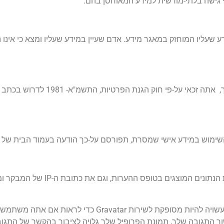
י גישה בלתי-מורשית למידע המאוחסן בהם.
 – 1981, כל אדם זכאי לעיין במידע שעליו המוחזק במאגר מידע. אדם שעיין במידע שעליו ומצא 
בנוסף, אם המידע שבמאגרי החברה משמש לצורך פניה
נן השימוש במידע אישי שמסרת, תפורסם על-כך הודעה בעמוד הבית של
טקסט מוצע: כאשר מבקרים משאירים הערות באת
מחרוזת אנונימית שנוצרה מכתובת האימייל שלך (נקראת גם hash) עשויה להיות