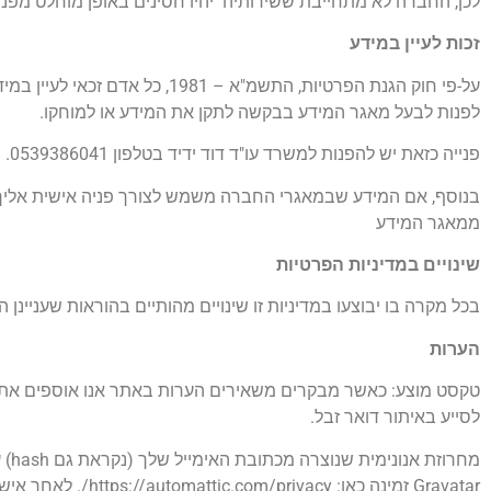
לכן, החברה לא מתחייבת ששירותיה יהיו חסינים באופן מוחלט מפנ
זכות לעיין במידע
על-פי חוק הגנת הפרטיות, התשמ"א
לפנות לבעל מאגר המידע בבקשה לתקן את המידע או למוחקו.
פנייה כזאת יש להפנות למשרד עו"ד דוד ידיד בטלפון 0539386041.
ממאגר המידע
שינויים במדיניות הפרטיות
בכל מקרה בו יבוצעו במדיניות זו שינויים מהותיים בהוראות שעניי
הערות
לסייע באיתור דואר זבל.
Gravatar זמינה כאן: https://automattic.com/privacy/. לאחר אישור התגובה שלך, תמונת הפרופיל שלך גלויה לציבור בהקשר של התגובה שלך.