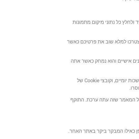
EXI) כלולים. המבקרים באתר יכולים להוריד ולחלץ כל נתוני מיקום מתמונות
ך בקובצי Cookie. אלו נועדו לנוחיותכם כדי שלא תצטרכו למלא שוב את פרטיכם כאשר
כדי לקבוע אם הדפדפן שלך מקבל קובצי Cookie. קובץ Cookie זה אינו מכיל נתונים אישיים והוא נמחק כאשר אתה
כאשר אתה מתחבר, אנו גם נגדיר מספר עוגיות כדי לשמור את פרטי ההתחברות שלך ואת אפשרויות תצוגת המסך שלך. עוגיות כניסה נמשכות יומיים, וקובצי Cookie של
סרו.
פשוט מציין את מזהה הפוסט של המאמר שזה עתה ערכת. התוקף
פן כאילו המבקר ביקר באתר האחר.