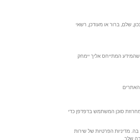
כי אינו נכון, שלם, ברור או מעודכן, רשאי
 אישית אליך, אתה זכאי על-פי חוק הגנת הפרטיות, התשמ"א- 1981 לדרוש בכתב שהמידע המתייחס אליך יימחק
 האתרים
ר אנו אוספים את הנתונים המוצגים בטופס ההערות, וגם את כתובת ה-IP של המבקר ומחרוזת סוכן המשתמש בדפדפן כדי
 מסופקת לשירות Gravatar כדי לראות אם אתה משתמש בה. מדיניות הפרטיות של שירות