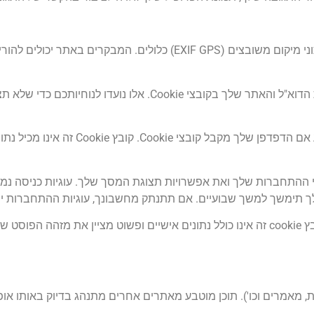
אם אתה מעלה תמונות לאתר, עליך להימנע מהעלאת תמונות עם נתוני מיקום משובצים (F GPS
אם תשאיר תגובה באתר שלנו, תוכל להצטרף לשמירת שמך, כתובת הדוא"ל והאתר של
אם תבקר בדף ההתחברות שלנו, נגדיר קובץ Cookie זמני 
ך תימשך למשך שבועיים. אם תתנתק מחשבונך, עוגיות ההתחברות יו
אם תערוך או תפרסם מאמר, עוגיה נוספת תישמר בדפדפן שלך. קובץ cookie זה אינו כולל נתונים אישיים ו
ת, מאמרים וכו'). תוכן מוטבע מאתרים אחרים מתנהג בדיוק באותו או